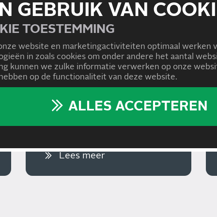
N GEBRUIK VAN COOKI
KIE TOESTEMMING
onze website en marketingactiviteiten optimaal werken 
logieën in zoals cookies om onder andere het aantal we
g kunnen we zulke informatie verwerken op onze websit
ebben op de functionaliteit van deze website.
01/07/2026
ALLES ACCEPTEREN
WAAROM EEN JUISTE
AFSTELLING VAN
RIJHULPSYSTEMEN
BELANGRIJK IS
Lees meer