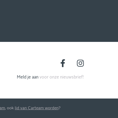
Meld je aan
voor onze nieuwsbrief!
MIS NIETS
eam
, ook
lid van Carteam worden
?