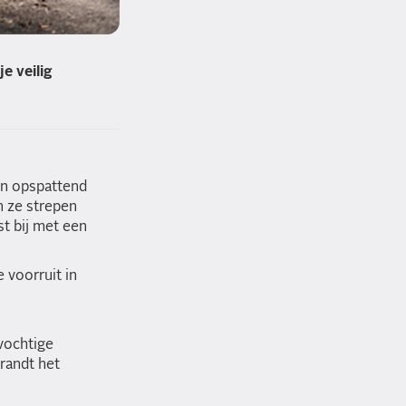
e veilig
 en opspattend
n ze strepen
st bij met een
 voorruit in
vochtige
randt het