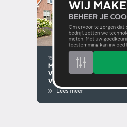
WIJ MAKE
BEHEER JE COO
Om ervoor te zorgen dat 
bedrijf, zetten we techno
meten. Met uw goedkeurin
toestemming kan invloed h
15/07/2026
MET DE AUTO OP
VAKANTIE? VOORKOM
VERRASSINGEN!
Lees meer