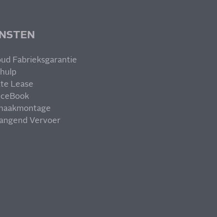
ENSTEN
ud Fabrieksgarantie
hulp
ate Lease
iceBook
haakmontage
angend Vervoer