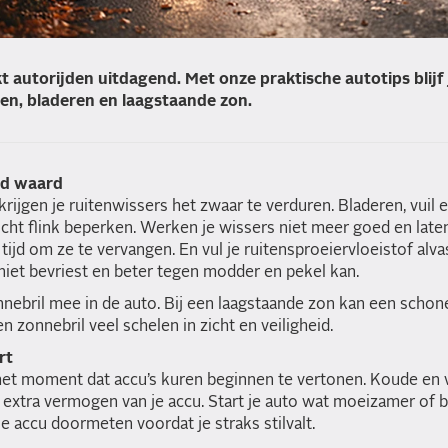
autorijden uitdagend. Met onze praktische autotips blijf j
en, bladeren en laagstaande zon.
ud waard
krijgen je ruitenwissers het zwaar te verduren. Bladeren, vuil
icht flink beperken. Werken je wissers niet meer goed en late
 tijd om ze te vervangen. En vul je ruitensproeiervloeistof alva
 niet bevriest en beter tegen modder en pekel kan.
nebril mee in de auto. Bij een laagstaande zon kan een schone
 zonnebril veel schelen in zicht en veiligheid.
rt
 het moment dat accu’s kuren beginnen te vertonen. Koude en 
extra vermogen van je accu. Start je auto wat moeizamer of b
e accu doormeten voordat je straks stilvalt.