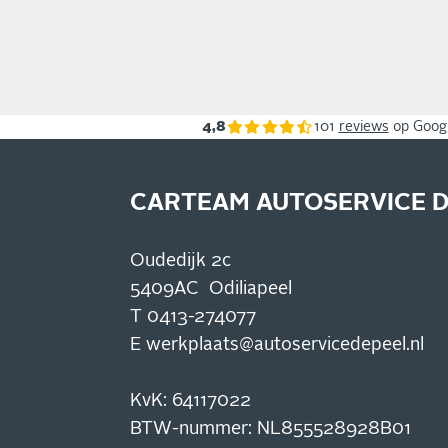
4,8
101
reviews
op Goog
CARTEAM AUTOSERVICE D
Oudedijk 2c
5409AC Odiliapeel
T
0413-274077
E
werkplaats@autoservicedepeel.nl
KvK: 64117022
BTW-nummer: NL855528928B01