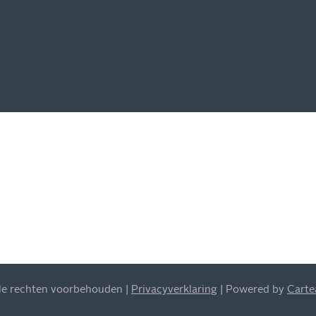
SCHRIJVEN
EUWSBRIEF
 op de hoogte van al onze
s, aanbiedingen en meer!
lle rechten voorbehouden |
Privacyverklaring
| Powered by
Cart